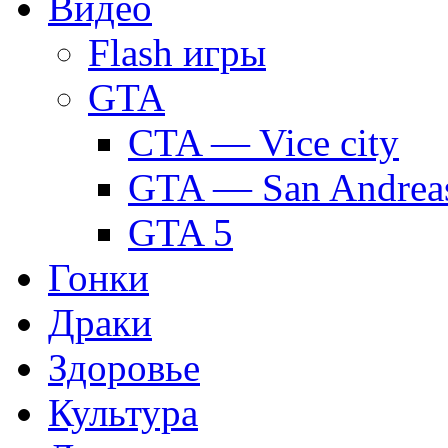
Видео
Flash игры
GTA
CTA — Vice city
GTA — San Andrea
GTA 5
Гонки
Драки
Здоровье
Культура