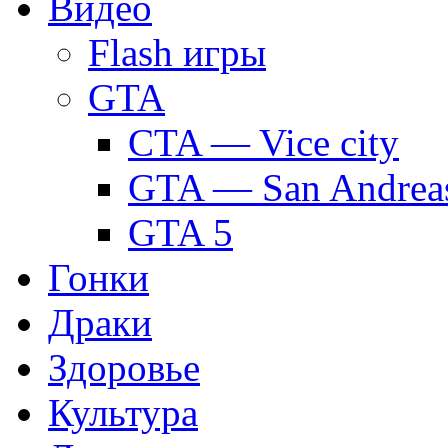
Видео
Flash игры
GTA
CTA — Vice city
GTA — San Andrea
GTA 5
Гонки
Драки
Здоровье
Культура