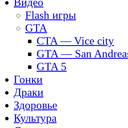
Видео
Flash игры
GTA
CTA — Vice city
GTA — San Andrea
GTA 5
Гонки
Драки
Здоровье
Культура