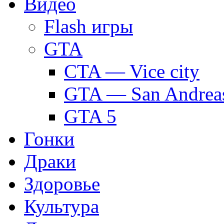
Видео
Flash игры
GTA
CTA — Vice city
GTA — San Andrea
GTA 5
Гонки
Драки
Здоровье
Культура