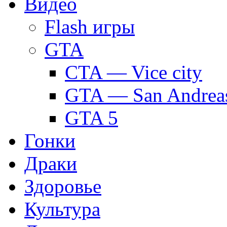
Видео
Flash игры
GTA
CTA — Vice city
GTA — San Andrea
GTA 5
Гонки
Драки
Здоровье
Культура