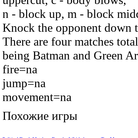
n - block up, m - block midd
Knock the opponent down th
There are four matches tota
being Batman and Green Arr
fire=na
jump=na
movement=na
Похожие игры