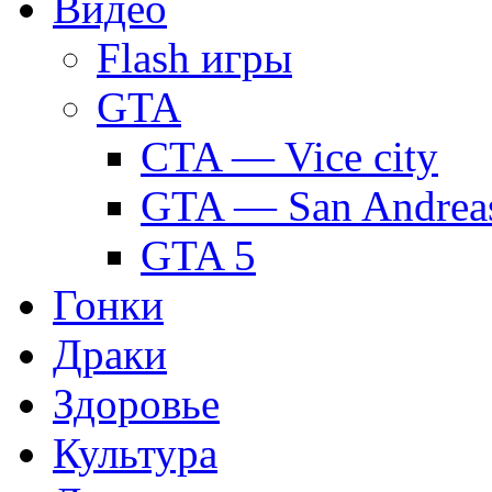
Видео
Flash игры
GTA
CTA — Vice city
GTA — San Andrea
GTA 5
Гонки
Драки
Здоровье
Культура