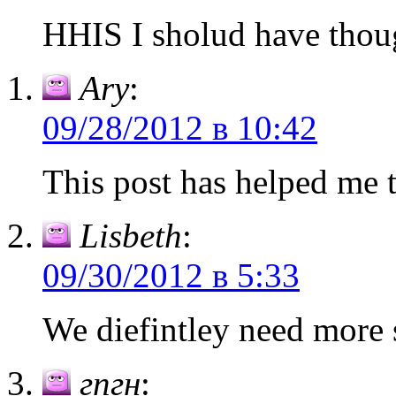
HHIS I sholud have thoug
Ary
:
09/28/2012 в 10:42
This post has helped me 
Lisbeth
:
09/30/2012 в 5:33
We diefintley need more 
гпгн
: