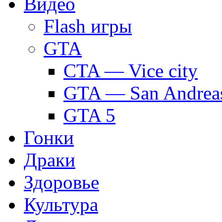
Видео
Flash игры
GTA
CTA — Vice city
GTA — San Andrea
GTA 5
Гонки
Драки
Здоровье
Культура