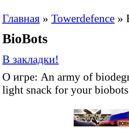
Главная
»
Towerdefence
»
BioBots
В закладки!
О игре: An army of biodegra
light snack for your biobots