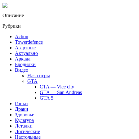
Описание
Рубрики
Action
Towerdefence
Азартные
Актуально
Аркада
Бродилки
Видео
Flash игры
GTA
CTA — Vice city
GTA — San Andreas
GTA 5
Гонки
Драки
Здоровье
Культура
Леталки
Логические
Настольные