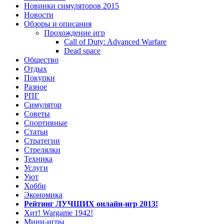
Новинки симуляторов 2015
Новости
Обзоры и описания
Прохождение игр
Call of Duty: Advanced Warfare
Dead space
Общество
Отдых
Покупки
Разное
РПГ
Симулятор
Советы
Спортивные
Статьи
Стратегии
Стрелялки
Техника
Услуги
Уют
Хобби
Экономика
Рейтинг ЛУЧШИХ онлайн-игр 2013!
Хит! Wargame 1942!
Мини-игры