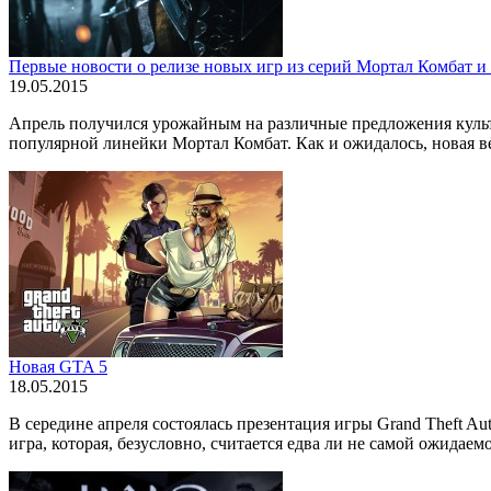
Первые новости о релизе новых игр из серий Мортал Комбат и
19.05.2015
Апрель получился урожайным на различные предложения культо
популярной линейки Мортал Комбат. Как и ожидалось, новая ве
Новая GTA 5
18.05.2015
В середине апреля состоялась презентация игры Grand Theft A
игра, которая, безусловно, считается едва ли не самой ожидаемой