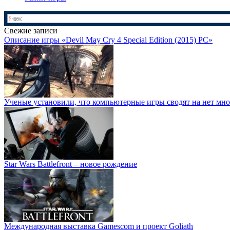
Свежие записи
Описание игры «Devil May Cry 4 Special Edition (2015) PC»
Ученые установили, что компьютерные игры сводят на нет мно
Star Wars Battlefront – новое рождение
Международная выставка Gamescom и проект Goliath