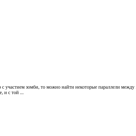
 с участием зомби, то можно найти некоторые параллели между в
 и с той ...