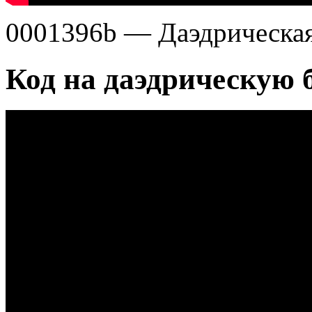
0001396b — Даэдрическая 
Код на даэдрическую б