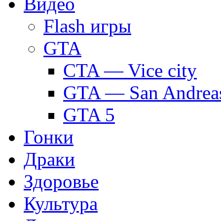
Видео
Flash игры
GTA
CTA — Vice city
GTA — San Andrea
GTA 5
Гонки
Драки
Здоровье
Культура