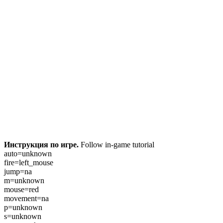
Инструкция по игре.
Follow in-game tutorial
auto=unknown
fire=left_mouse
jump=na
m=unknown
mouse=red
movement=na
p=unknown
s=unknown