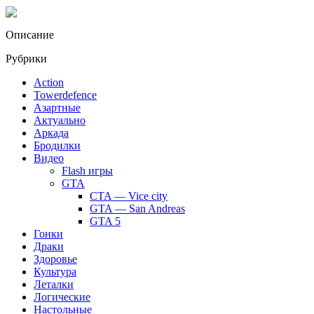
Описание
Рубрики
Action
Towerdefence
Азартные
Актуально
Аркада
Бродилки
Видео
Flash игры
GTA
CTA — Vice city
GTA — San Andreas
GTA 5
Гонки
Драки
Здоровье
Культура
Леталки
Логические
Настольные