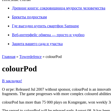
Древние книги: сокровищница мудрости человечества
Брекеты подросткам
Где выгодно купить смартфон Samsung
Веб-интерфейс обмена — просто и удобно
Защита вашего сада и участка
Главная
»
Towerdefence
»
colourPod
colourPod
В закладки!
О игре: Released Jul 2007 without sponsor, colourPod is an innovativ
fragments. The game progresses with more complex coloured abilities 
colourPod has more than 75 000 plays on Kongregate, won weekly 3rd 
The sequel to colourPod will be released early August 08. It has been