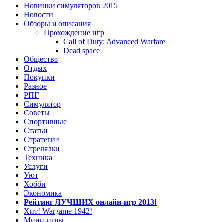
Новинки симуляторов 2015
Новости
Обзоры и описания
Прохождение игр
Call of Duty: Advanced Warfare
Dead space
Общество
Отдых
Покупки
Разное
РПГ
Симулятор
Советы
Спортивные
Статьи
Стратегии
Стрелялки
Техника
Услуги
Уют
Хобби
Экономика
Рейтинг ЛУЧШИХ онлайн-игр 2013!
Хит! Wargame 1942!
Мини-игры