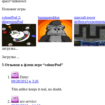
space=unknown
Похожие игры
colourPod 2:
bananageddon
starcraft tower
dimensionPod
deffence(experimenta
загрузка...
Загрузка ...
5 Отзывов к флеш игре “colourPod”
Dany
:
09/28/2012 в 3:26
This aritlce keeps it real, no doubt.
seo service
: