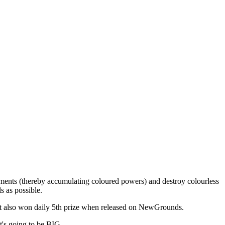
gments (thereby accumulating coloured powers) and destroy colourless
s as possible.
 It also won daily 5th prize when released on NewGrounds.
t's going to be BIG.