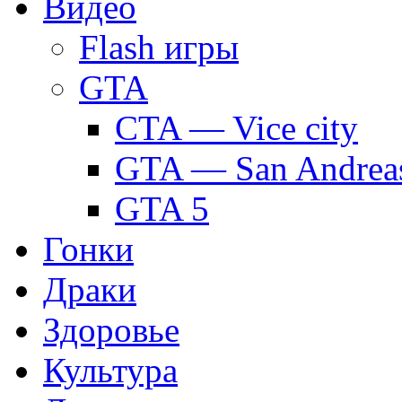
Видео
Flash игры
GTA
CTA — Vice city
GTA — San Andrea
GTA 5
Гонки
Драки
Здоровье
Культура