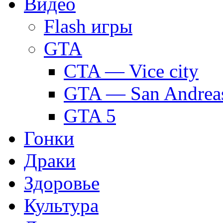
Видео
Flash игры
GTA
CTA — Vice city
GTA — San Andrea
GTA 5
Гонки
Драки
Здоровье
Культура