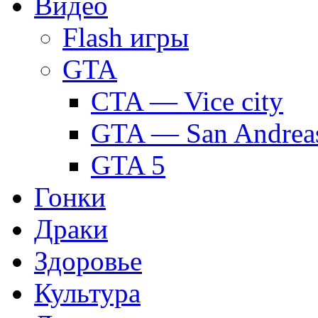
Видео
Flash игры
GTA
CTA — Vice city
GTA — San Andrea
GTA 5
Гонки
Драки
Здоровье
Культура