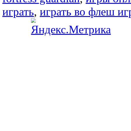
играть
,
играть во флеш иг