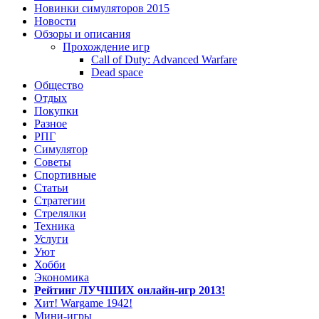
Новинки симуляторов 2015
Новости
Обзоры и описания
Прохождение игр
Call of Duty: Advanced Warfare
Dead space
Общество
Отдых
Покупки
Разное
РПГ
Симулятор
Советы
Спортивные
Статьи
Стратегии
Стрелялки
Техника
Услуги
Уют
Хобби
Экономика
Рейтинг ЛУЧШИХ онлайн-игр 2013!
Хит! Wargame 1942!
Мини-игры