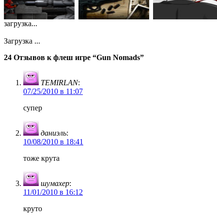
загрузка...
Загрузка ...
24 Отзывов к флеш игре “Gun Nomads”
TEMIRLAN
:
07/25/2010 в 11:07
супер
даниэль
:
10/08/2010 в 18:41
тоже крута
шумахер
:
11/01/2010 в 16:12
круто