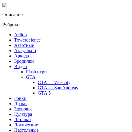
Описание
Рубрики
Action
Towerdefence
Азартные
Актуально
Аркада
Бродилки
Видео
Flash игры
GTA
CTA — Vice city
GTA — San Andreas
GTA 5
Гонки
Драки
Здоровье
Культура
Леталки
Логические
Настольные