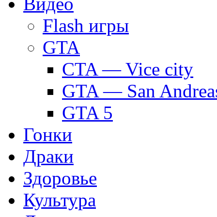
Видео
Flash игры
GTA
CTA — Vice city
GTA — San Andrea
GTA 5
Гонки
Драки
Здоровье
Культура