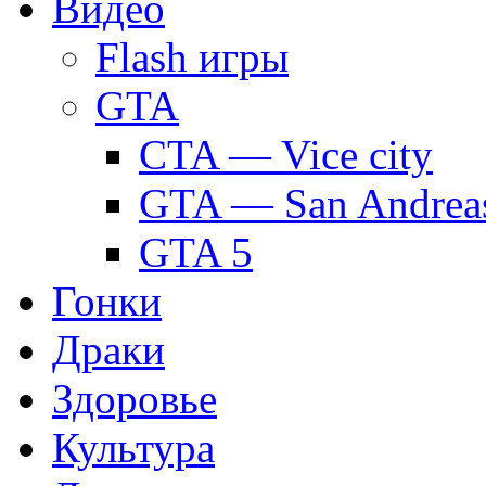
Видео
Flash игры
GTA
CTA — Vice city
GTA — San Andrea
GTA 5
Гонки
Драки
Здоровье
Культура