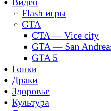
Видео
Flash игры
GTA
CTA — Vice city
GTA — San Andrea
GTA 5
Гонки
Драки
Здоровье
Культура