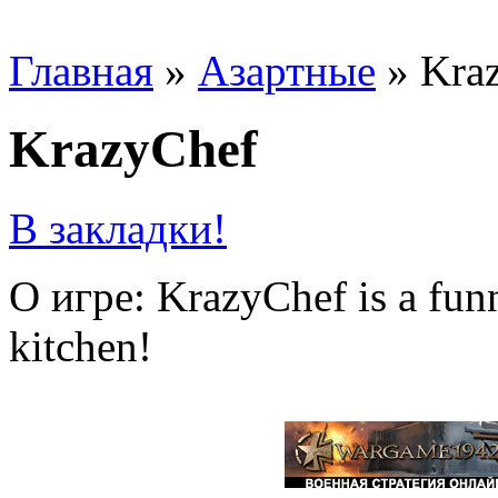
Главная
»
Азартные
»
Kra
KrazyChef
В закладки!
О игре: KrazyChef is a funn
kitchen!