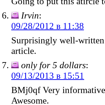
Going to put this atircle
Irvin
:
09/28/2012 в 11:38
Surprisingly well-written
article.
only for 5 dollars
:
09/13/2013 в 15:51
BMj0qf Very informative
Awesome.