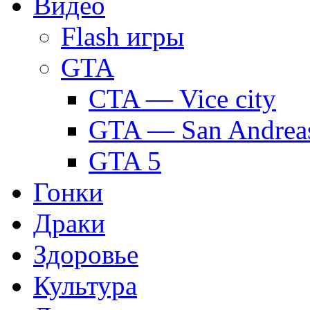
Видео
Flash игры
GTA
CTA — Vice city
GTA — San Andrea
GTA 5
Гонки
Драки
Здоровье
Культура