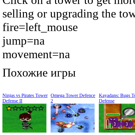
selling or upgrading the tow
fire=left_mouse
jump=na
movement=na
Похожие игры
Ninjas vs Pirates Tower
Omega Tower Defence
Kayadans: Bugs T
Defense II
2
Defense