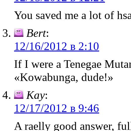
You saved me a lot of hsa
Bert
:
12/16/2012 в 2:10
If I were a Tenegae Mutan
«Kowabunga, dude!»
Kay
:
12/17/2012 в 9:46
A raelly good answer, full