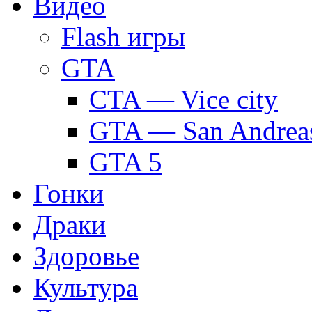
Видео
Flash игры
GTA
CTA — Vice city
GTA — San Andrea
GTA 5
Гонки
Драки
Здоровье
Культура