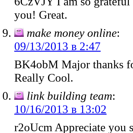
6CzVJY I am so grateful f
you! Great.
make money online
:
09/13/2013 в 2:47
BK4obM Major thanks for
Really Cool.
link building team
:
10/16/2013 в 13:02
r2oUcm Appreciate you s