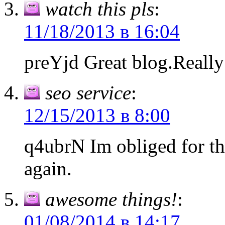
watch this pls
:
11/18/2013 в 16:04
preYjd Great blog.Really
seo service
:
12/15/2013 в 8:00
q4ubrN Im obliged for th
again.
awesome things!
:
01/08/2014 в 14:17