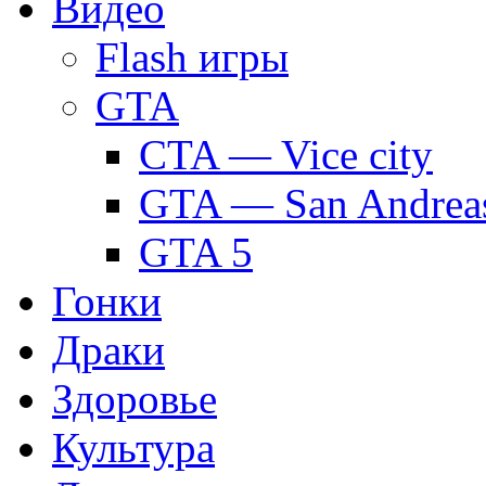
Видео
Flash игры
GTA
CTA — Vice city
GTA — San Andrea
GTA 5
Гонки
Драки
Здоровье
Культура