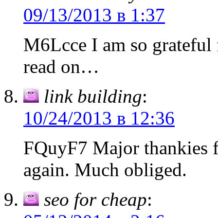
09/13/2013 в 1:37
M6Lcce I am so grateful 
read on…
link building
:
10/24/2013 в 12:36
FQuyF7 Major thankies fo
again. Much obliged.
seo for cheap
: