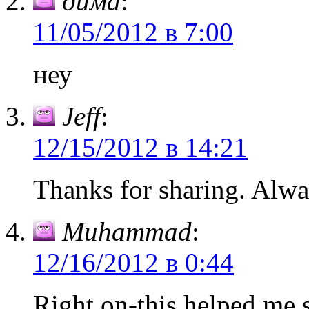
дима
:
11/05/2012 в 7:00
неу
Jeff
:
12/15/2012 в 14:21
Thanks for sharing. Alway
Muhammad
:
12/16/2012 в 0:44
Right on-this helped me s