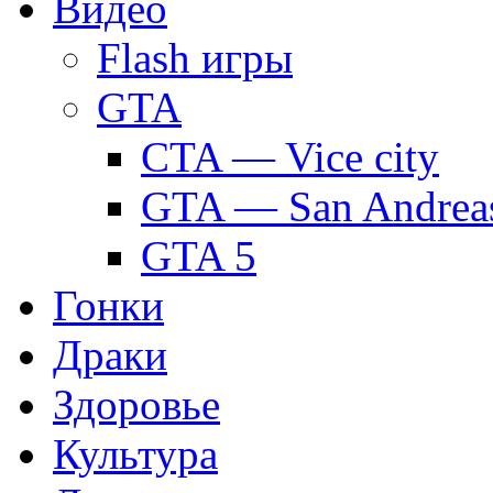
Видео
Flash игры
GTA
CTA — Vice city
GTA — San Andrea
GTA 5
Гонки
Драки
Здоровье
Культура