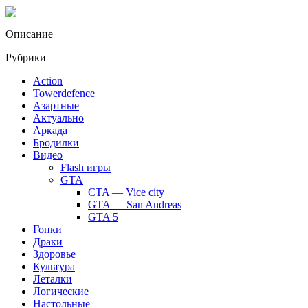
Описание
Рубрики
Action
Towerdefence
Азартные
Актуально
Аркада
Бродилки
Видео
Flash игры
GTA
CTA — Vice city
GTA — San Andreas
GTA 5
Гонки
Драки
Здоровье
Культура
Леталки
Логические
Настольные