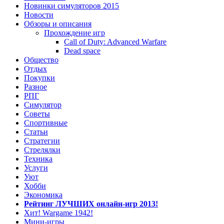
Новинки симуляторов 2015
Новости
Обзоры и описания
Прохождение игр
Call of Duty: Advanced Warfare
Dead space
Общество
Отдых
Покупки
Разное
РПГ
Симулятор
Советы
Спортивные
Статьи
Стратегии
Стрелялки
Техника
Услуги
Уют
Хобби
Экономика
Рейтинг ЛУЧШИХ онлайн-игр 2013!
Хит! Wargame 1942!
Мини-игры