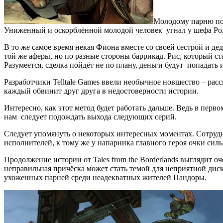
Молодому парню по
Униженный и оскорблённой молодой человек угнал у шефа Ролл
В то же самое время некая Фиона вместе со своей сестрой и 
той же аферы, но по разные стороны баррикад. Рис, который ст
Разумеется, сделка пойдёт не по плану, деньги будут попадать 
Разработчики Telltale Games ввели необычное новшество – расс
каждый обвинит друг друга в недостоверности истории.
Интересно, как этот метод будет работать дальше. Ведь в перв
нам следует подождать выхода следующих серий.
Следует упомянуть о некоторых интересных моментах. Сотрудн
исполнителей, к тому же у напарника главного героя очки сил
Продолжение истории от Tales from the Borderlands выглядит 
неправильная причёска может стать темой для неприятной диску
ухоженных парней среди неадекватных жителей Пандоры.