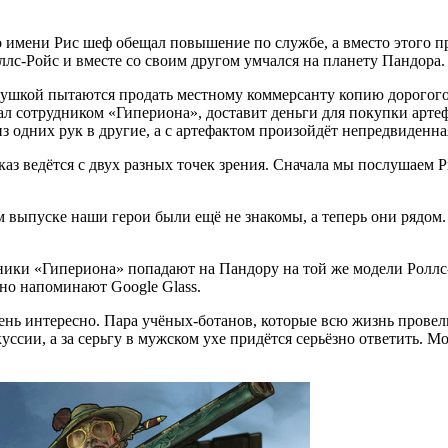
 имени Рис шеф обещал повышение по службе, а вместо этого 
с-Ройс и вместе со своим другом умчался на планету Пандора.
дедушкой пытаются продать местному коммерсанту копию дорогог
ал сотрудником «Гипериона», доставит деньги для покупки артеф
из одних рук в другие, а с артефактом произойдёт непредвиденна
каз ведётся с двух разных точек зрения. Сначала мы послушаем Р
ом выпуске наши герои были ещё не знакомы, а теперь они рядом.
ики «Гипериона» попадают на Пандору на той же модели Роллс-
ьно напоминают Google Glass.
очень интересно. Пара учёных-ботанов, которые всю жизнь прове
ссии, а за серьгу в мужском ухе придётся серьёзно ответить. М