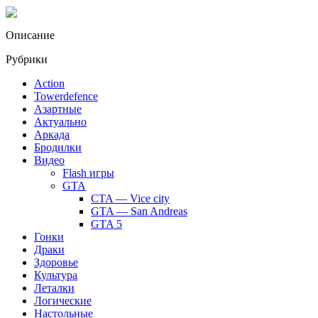
Описание
Рубрики
Action
Towerdefence
Азартные
Актуально
Аркада
Бродилки
Видео
Flash игры
GTA
CTA — Vice city
GTA — San Andreas
GTA 5
Гонки
Драки
Здоровье
Культура
Леталки
Логические
Настольные