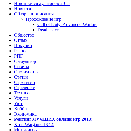
Новинки симуляторов 2015
Новости
Обзоры и описания
Прохождение игр
Call of Duty: Advanced Warfare
Dead space
Общество
Отдых
Покупки
Разное
РПГ
Симулятор
Советы
Спортивные
Статьи
Стратегии
Стрелялки
Техника
Услуги
Уют
Хобби
Экономика
Рейтинг ЛУЧШИХ онлайн-игр 2013!
Хит! Wargame 1942!
Мини-игры