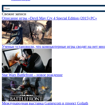
Свежие записи
Описание игры «Devil May Cry 4 Special Edition (2015) PC»
Ученые установили, что компьютерные игры сводят на нет мно
Star Wars Battlefront – новое рождение
Международная выставка Gamescom и проект Goliath