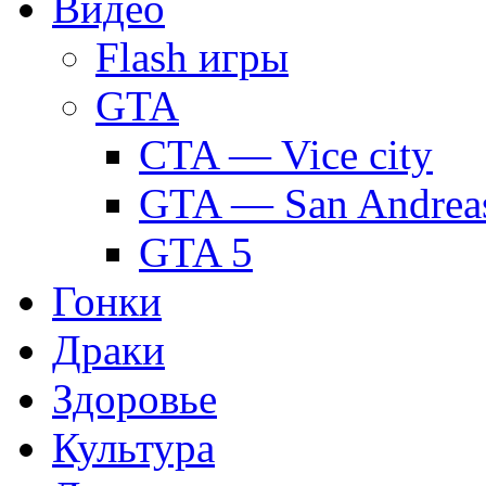
Видео
Flash игры
GTA
CTA — Vice city
GTA — San Andrea
GTA 5
Гонки
Драки
Здоровье
Культура