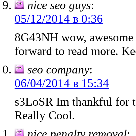
nice seo guys
:
05/12/2014 в 0:36
8G43NH wow, awesome ar
forward to read more. Ke
seo company
:
06/04/2014 в 15:34
s3LoSR Im thankful for t
Really Cool.
nice penalty removal
: