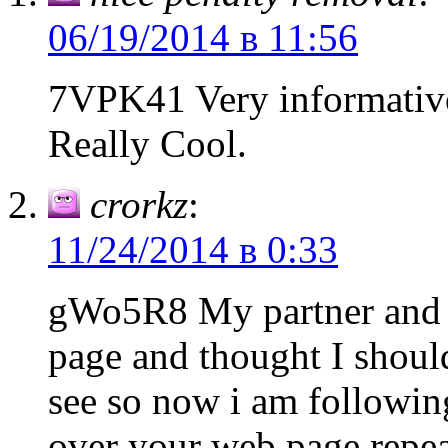
06/19/2014 в 11:56
7VPK41 Very informative 
Really Cool.
crorkz
:
11/24/2014 в 0:33
gWo5R8 My partner and I
page and thought I should
see so now i am followin
over your web page repea