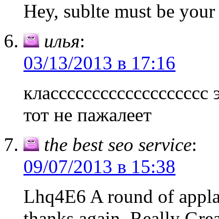
Hey, sublte must be your
илья
:
03/13/2013 в 17:16
классссссссссссссссссс 
тот не пажалеет
the best seo service
:
09/07/2013 в 15:38
Lhq4E6 A round of appla
thanks again. Really Grea