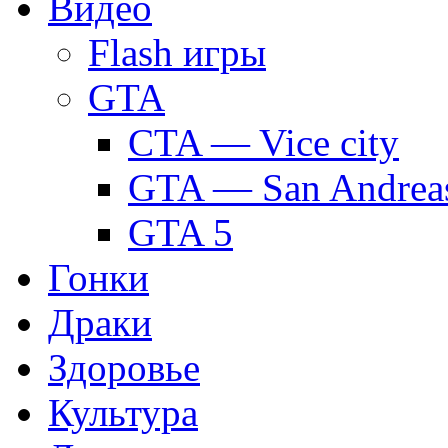
Видео
Flash игры
GTA
CTA — Vice city
GTA — San Andrea
GTA 5
Гонки
Драки
Здоровье
Культура