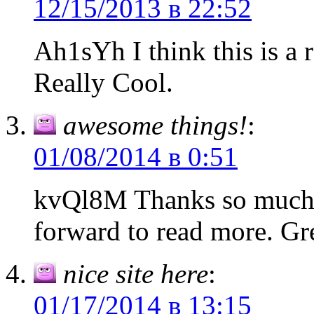
12/15/2013 в 22:52
Ah1sYh I think this is a 
Really Cool.
awesome things!
:
01/08/2014 в 0:51
kvQl8M Thanks so much f
forward to read more. Gre
nice site here
:
01/17/2014 в 13:15