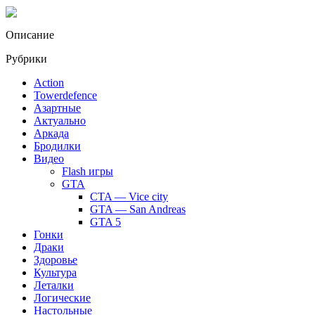
Описание
Рубрики
Action
Towerdefence
Азартные
Актуально
Аркада
Бродилки
Видео
Flash игры
GTA
CTA — Vice city
GTA — San Andreas
GTA 5
Гонки
Драки
Здоровье
Культура
Леталки
Логические
Настольные