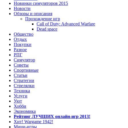
Новинки симуляторов 2015
Новости
Обзоры и описания
Прохождение игр
Call of Duty: Advanced Warfare
Dead space
Общество
Отдых
Покупки
Разное
РПГ
Симулятор
Советы
Спортивные
Статьи
Стратегии
Стрелялки
Техника
Услуги
Уют
Хобби
Экономика
Рейтинг ЛУЧШИХ онлайн-игр 2013!
Хит! Wargame 1942!
Мини-игры