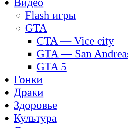
Видео
Flash игры
GTA
CTA — Vice city
GTA — San Andrea
GTA 5
Гонки
Драки
Здоровье
Культура