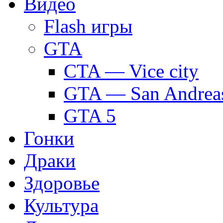
Видео
Flash игры
GTA
CTA — Vice city
GTA — San Andrea
GTA 5
Гонки
Драки
Здоровье
Культура