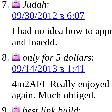
Judah
:
09/30/2012 в 6:07
I had no idea how to app
and loaedd.
only for 5 dollars
:
09/14/2013 в 1:41
4m2AFL Really enjoyed t
again. Much obliged.
best link build
: