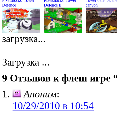
Pixelshocks’ Tower
Pixelshocks’ Tower
Tower defence: th
Defence
Defence II
canyon
загрузка...
Загрузка ...
9 Отзывов к флеш игре 
Аноним
:
10/29/2010 в 10:54