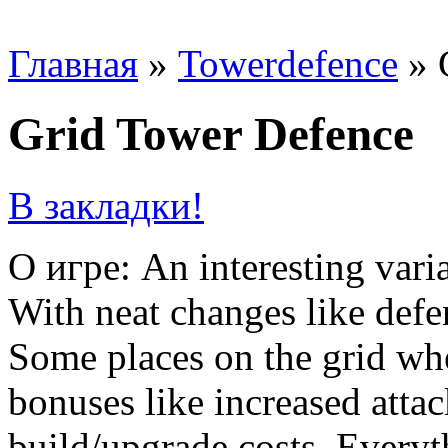
Главная
»
Towerdefence
»
Grid Tower Defence
В закладки!
О игре: An interesting var
With neat changes like defen
Some places on the grid wh
bonuses like increased atta
build/upgrade costs. Everyth