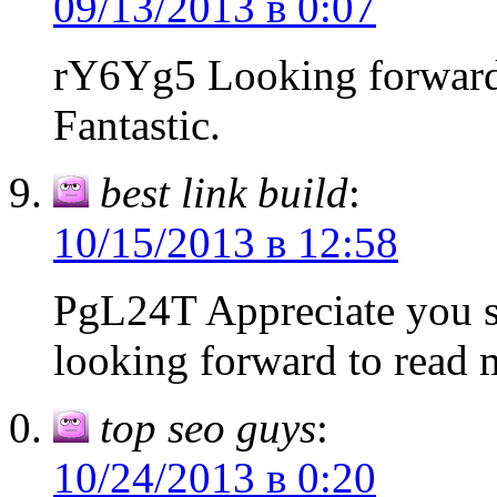
09/13/2013 в 0:07
rY6Yg5 Looking forward 
Fantastic.
best link build
:
10/15/2013 в 12:58
PgL24T Appreciate you sh
looking forward to read 
top seo guys
:
10/24/2013 в 0:20