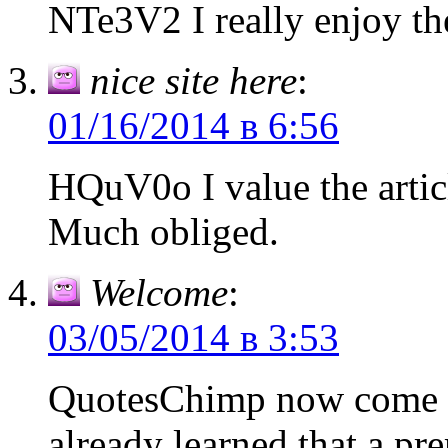
NTe3V2 I really enjoy th
nice site here
:
01/16/2014 в 6:56
HQuV0o I value the artic
Much obliged.
Welcome
:
03/05/2014 в 3:53
QuotesChimp now come to
already learned that a p