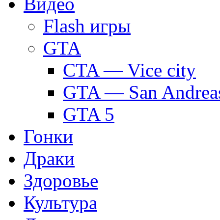
Видео
Flash игры
GTA
CTA — Vice city
GTA — San Andrea
GTA 5
Гонки
Драки
Здоровье
Культура