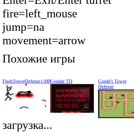
fire=left_mouse
jump=na
movement=arrow
Похожие игры
FlashTowerDefense1:MP
Gondar TD
Gould’s Tower
Defense
загрузка...