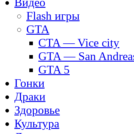
Видео
Flash игры
GTA
CTA — Vice city
GTA — San Andrea
GTA 5
Гонки
Драки
Здоровье
Культура