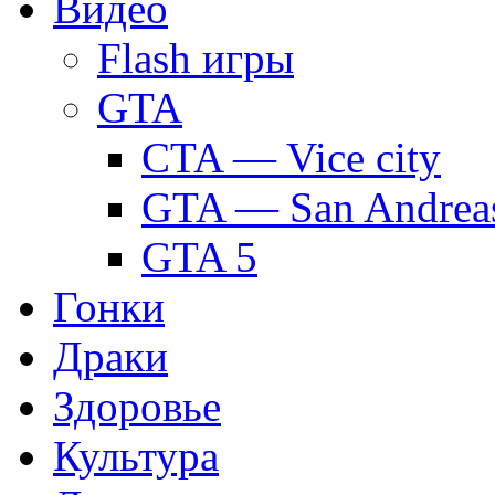
Видео
Flash игры
GTA
CTA — Vice city
GTA — San Andrea
GTA 5
Гонки
Драки
Здоровье
Культура