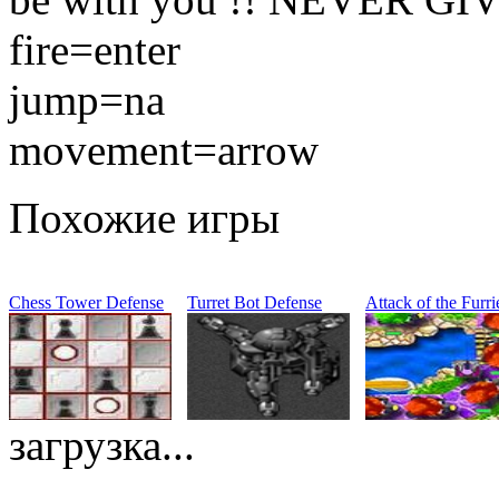
fire=enter
jump=na
movement=arrow
Похожие игры
Chess Tower Defense
Turret Bot Defense
Attack of the Furri
загрузка...