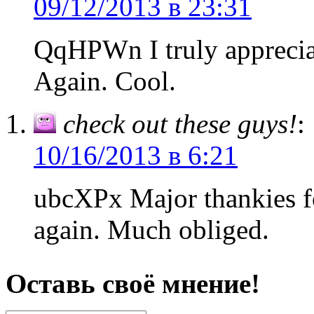
09/12/2013 в 23:31
QqHPWn I truly appreciat
Again. Cool.
check out these guys!
:
10/16/2013 в 6:21
ubcXPx Major thankies f
again. Much obliged.
Оставь своё мнение!