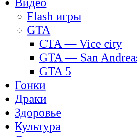
Видео
Flash игры
GTA
CTA — Vice city
GTA — San Andrea
GTA 5
Гонки
Драки
Здоровье
Культура