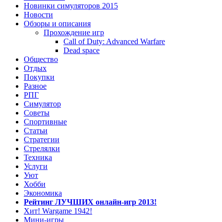
Новинки симуляторов 2015
Новости
Обзоры и описания
Прохождение игр
Call of Duty: Advanced Warfare
Dead space
Общество
Отдых
Покупки
Разное
РПГ
Симулятор
Советы
Спортивные
Статьи
Стратегии
Стрелялки
Техника
Услуги
Уют
Хобби
Экономика
Рейтинг ЛУЧШИХ онлайн-игр 2013!
Хит! Wargame 1942!
Мини-игры