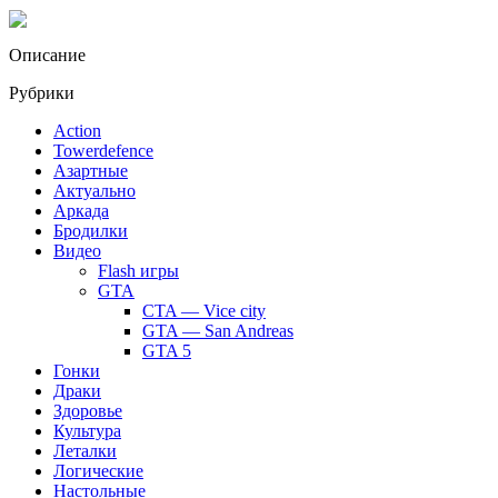
Описание
Рубрики
Action
Towerdefence
Азартные
Актуально
Аркада
Бродилки
Видео
Flash игры
GTA
CTA — Vice city
GTA — San Andreas
GTA 5
Гонки
Драки
Здоровье
Культура
Леталки
Логические
Настольные