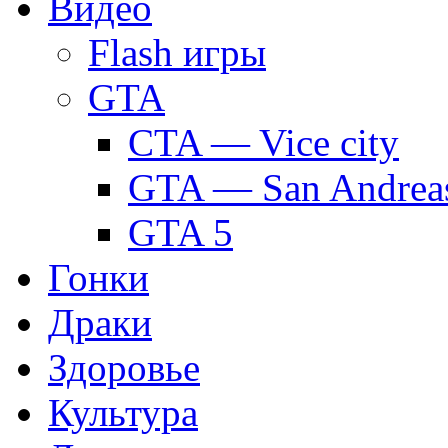
Видео
Flash игры
GTA
CTA — Vice city
GTA — San Andrea
GTA 5
Гонки
Драки
Здоровье
Культура